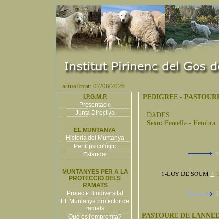
actualitzat: 07/08/2026
I.P.G.M.P.
PEDIGREE
-
PASTOUR
Presentació
Junta Directiva
DADES:
Sexo:
Femella - Hembra
EL MUNTANYA
Historia del Muntanya
Perfil psicològic
2
Estandar
MUNTANYES PER A LA
1-LOY DE SOUM
+
1
PROTECCIÓ DELS
RAMATS
Projecte Biodiversitat
3
EL Muntanya protector de
ramats
PASTOURE DE LANNE
Què és l'empremta?