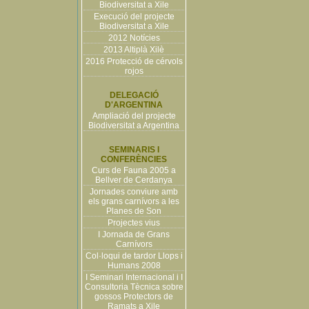
Biodiversitat a Xile
Execució del projecte
Biodiversitat a Xile
2012 Notícies
2013 Altiplà Xilè
2016 Protecció de cérvols
rojos
DELEGACIÓ
D'ARGENTINA
Ampliació del projecte
Biodiversitat a Argentina
SEMINARIS I
CONFERÈNCIES
Curs de Fauna 2005 a
Bellver de Cerdanya
Jornades conviure amb
els grans carnívors a les
Planes de Son
Projectes vius
I Jornada de Grans
Carnívors
Col·loqui de tardor Llops i
Humans 2008
I Seminari Internacional i I
Consultoria Tècnica sobre
gossos Protectors de
Ramats a Xile