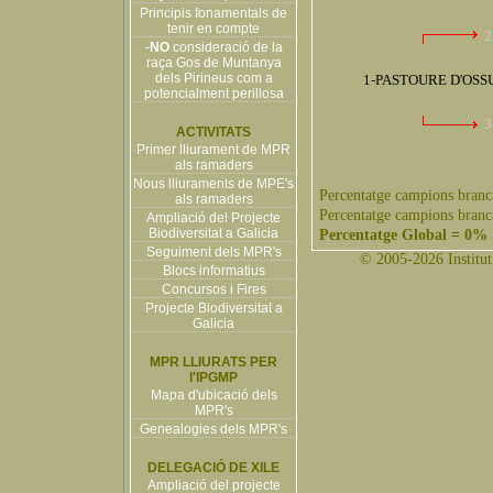
Principis fonamentals de
tenir en compte
2
-
NO
consideració de la
raça Gos de Muntanya
dels Pirineus com a
1-PASTOURE D'OS
potencialment perillosa
3
ACTIVITATS
Primer lliurament de MPR
als ramaders
Nous lliuraments de MPE's
Percentatge campions branc
als ramaders
Percentatge campions branc
Ampliació del Projecte
Biodiversitat a Galicia
Percentatge Global = 0%
Seguiment dels MPR's
© 2005-2026 Institut 
Blocs informatius
Concursos i Fires
Projecte Biodiversitat a
Galicia
MPR LLIURATS PER
l'IPGMP
Mapa d'ubicació dels
MPR's
Genealogies dels MPR's
DELEGACIÓ DE XILE
Ampliació del projecte