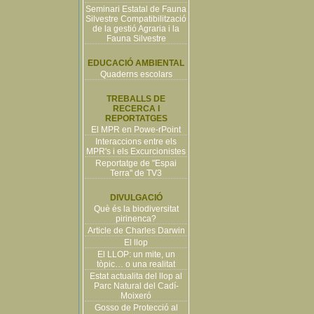
Seminari Estatal de Fauna
Silvestre Compatibilització
de la gestió Agraria i la
Fauna Silvestre
EDUCACIÓ AMBIENTAL
Quaderns escolars
TREBALLS DE
RECERCA I
REPORTATGES
El MPR en Powe-rPoint
Interaccions entre els
MPR's i els Excurcionistes
Reportatge de "Espai
Terra" de TV3
DIVULGACIÓ
Què és la biodiversitat
pirinenca?
Article de Charles Darwin
El llop
El LLOP: un mite, un
tòpic… o una realitat
Estat actualita del llop al
Parc Natural del Cadí-
Moixeró
Gosso de Protecció al