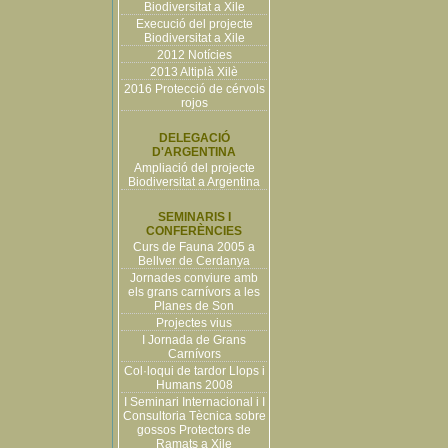
Biodiversitat a Xile
Execució del projecte
Biodiversitat a Xile
2012 Notícies
2013 Altiplà Xilè
2016 Protecció de cérvols
rojos
DELEGACIÓ
D'ARGENTINA
Ampliació del projecte
Biodiversitat a Argentina
SEMINARIS I
CONFERÈNCIES
Curs de Fauna 2005 a
Bellver de Cerdanya
Jornades conviure amb
els grans carnívors a les
Planes de Son
Projectes vius
I Jornada de Grans
Carnívors
Col·loqui de tardor Llops i
Humans 2008
I Seminari Internacional i I
Consultoria Tècnica sobre
gossos Protectors de
Ramats a Xile