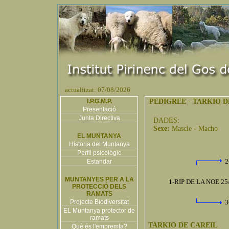
actualitzat: 07/08/2026
I.P.G.M.P.
PEDIGREE
-
TARKIO D
Presentació
Junta Directiva
DADES:
Sexe:
Mascle - Macho
EL MUNTANYA
Historia del Muntanya
Perfil psicològic
2
Estandar
MUNTANYES PER A LA
1-RIP DE LA NOE 25
PROTECCIÓ DELS
RAMATS
Projecte Biodiversitat
3
EL Muntanya protector de
ramats
TARKIO DE CAREIL
Què és l'empremta?