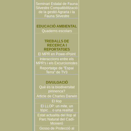
Seminari Estatal de Fauna
Silvestre Compatibilització
de la gestió Agraria i la
Fauna Silvestre
EDUCACIÓ AMBIENTAL
Quaderns escolars
TREBALLS DE
RECERCA I
REPORTATGES
El MPR en Powe-rPoint
Interaccions entre els
MPR's i els Excurcionistes
Reportatge de "Espai
Terra" de TV3
DIVULGACIÓ
Què és la biodiversitat
pirinenca?
Article de Charles Darwin
El llop
El LLOP: un mite, un
tòpic… o una realitat
Estat actualita del llop al
Parc Natural del Cadí-
Moixeró
Gosso de Protecció al