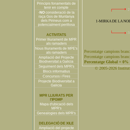
Principis fonamentals de
tenir en compte
2
-
NO
consideració de la
raça Gos de Muntanya
dels Pirineus com a
1-MIRKA DE LA NO
potencialment perillosa
3
ACTIVITATS
Primer lliurament de MPR
als ramaders
Nous lliuraments de MPE's
Percentatge campions branc
als ramaders
Percentatge campions branc
Ampliació del Projecte
Biodiversitat a Galicia
Percentatge Global = 0%
Seguiment dels MPR's
© 2005-2026 Institut 
Blocs informatius
Concursos i Fires
Projecte Biodiversitat a
Galicia
MPR LLIURATS PER
l'IPGMP
Mapa d'ubicació dels
MPR's
Genealogies dels MPR's
DELEGACIÓ DE XILE
Ampliació del projecte