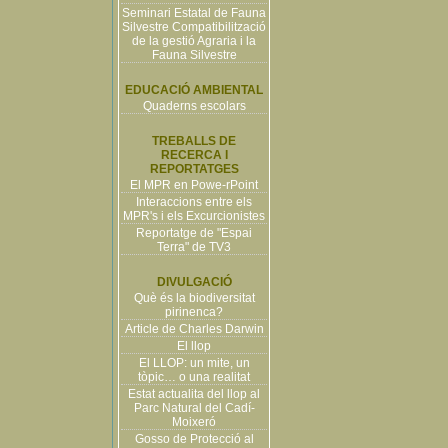
Seminari Estatal de Fauna
Silvestre Compatibilització
de la gestió Agraria i la
Fauna Silvestre
EDUCACIÓ AMBIENTAL
Quaderns escolars
TREBALLS DE
RECERCA I
REPORTATGES
El MPR en Powe-rPoint
Interaccions entre els
MPR's i els Excurcionistes
Reportatge de "Espai
Terra" de TV3
DIVULGACIÓ
Què és la biodiversitat
pirinenca?
Article de Charles Darwin
El llop
El LLOP: un mite, un
tòpic… o una realitat
Estat actualita del llop al
Parc Natural del Cadí-
Moixeró
Gosso de Protecció al