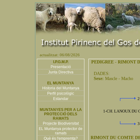
actualitzat: 06/08/2026
I.P.G.M.P.
PEDIGREE
-
RIMONT D
Presentació
Junta Directiva
DADES:
Sexe:
Mascle - Macho
EL MUNTANYA
Historia del Muntanya
Perfil psicològic
2
Estandar
MUNTANYES PER A LA
1-CH. LANOUX DU 
PROTECCIÓ DELS
RAMATS
Projecte Biodiversitat
3
EL Muntanya protector de
ramats
RIMONT DU COMTE DE
Què és l'empremta?