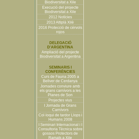
Biodiversitat a Xile
Execució del projecte
Biodiversitat a Xile
2012 Notícies
2013 Altiplà Xilè
2016 Protecció de cérvols
rojos
DELEGACIÓ
D'ARGENTINA
Ampliació del projecte
Biodiversitat a Argentina
SEMINARIS I
CONFERÈNCIES
Curs de Fauna 2005 a
Bellver de Cerdanya
Jornades conviure amb
els grans carnívors a les
Planes de Son
Projectes vius
I Jornada de Grans
Carnívors
Col·loqui de tardor Llops i
Humans 2008
I Seminari Internacional i I
Consultoria Tècnica sobre
gossos Protectors de
Ramats a Xile