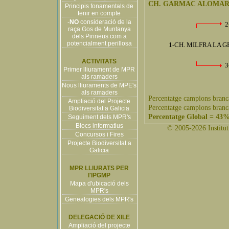
CH. GARMAC ALOMA
Principis fonamentals de
tenir en compte
-
NO
consideració de la
2
raça Gos de Muntanya
dels Pirineus com a
potencialment perillosa
1-CH. MILFRA LA 
ACTIVITATS
3
Primer lliurament de MPR
als ramaders
Nous lliuraments de MPE's
als ramaders
Percentatge campions branc
Ampliació del Projecte
Percentatge campions branc
Biodiversitat a Galicia
Percentatge Global = 43
Seguiment dels MPR's
Blocs informatius
© 2005-2026 Institut 
Concursos i Fires
Projecte Biodiversitat a
Galicia
MPR LLIURATS PER
l'IPGMP
Mapa d'ubicació dels
MPR's
Genealogies dels MPR's
DELEGACIÓ DE XILE
Ampliació del projecte