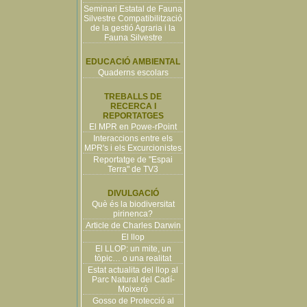
Seminari Estatal de Fauna
Silvestre Compatibilització
de la gestió Agraria i la
Fauna Silvestre
EDUCACIÓ AMBIENTAL
Quaderns escolars
TREBALLS DE
RECERCA I
REPORTATGES
El MPR en Powe-rPoint
Interaccions entre els
MPR's i els Excurcionistes
Reportatge de "Espai
Terra" de TV3
DIVULGACIÓ
Què és la biodiversitat
pirinenca?
Article de Charles Darwin
El llop
El LLOP: un mite, un
tòpic… o una realitat
Estat actualita del llop al
Parc Natural del Cadí-
Moixeró
Gosso de Protecció al