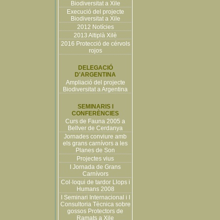
Biodiversitat a Xile
Execució del projecte
Biodiversitat a Xile
2012 Notícies
2013 Altiplà Xilè
2016 Protecció de cérvols
rojos
DELEGACIÓ
D'ARGENTINA
Ampliació del projecte
Biodiversitat a Argentina
SEMINARIS I
CONFERÈNCIES
Curs de Fauna 2005 a
Bellver de Cerdanya
Jornades conviure amb
els grans carnívors a les
Planes de Son
Projectes vius
I Jornada de Grans
Carnívors
Col·loqui de tardor Llops i
Humans 2008
I Seminari Internacional i I
Consultoria Tècnica sobre
gossos Protectors de
Ramats a Xile