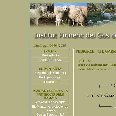
actualitzat: 06/08/2026
I.P.G.M.P.
PEDIGREE
-
CH. GAR
Presentació
Junta Directiva
DADES:
Data de naixement:
24/
EL MUNTANYA
Sexe:
Mascle - Macho
Historia del Muntanya
Perfil psicològic
Estandar
2
MUNTANYES PER A LA
PROTECCIÓ DELS
1-CH. LA SHAN MA
RAMATS
Projecte Biodiversitat
3
EL Muntanya protector de
ramats
Què és l'empremta?