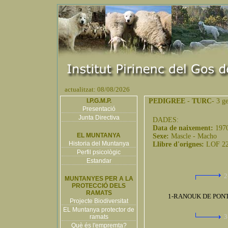
actualitzat: 08/08/2026
I.P.G.M.P.
PEDIGREE
-
TURC
- 3 g
Presentació
Junta Directiva
DADES:
Data de naixement:
197
EL MUNTANYA
Sexe:
Mascle - Macho
Historia del Muntanya
Llibre d'orignes:
LOF 2
Perfil psicològic
Estandar
2
MUNTANYES PER A LA
PROTECCIÓ DELS
RAMATS
1-RANOUK DE PONT
Projecte Biodiversitat
EL Muntanya protector de
3
ramats
Què és l'empremta?