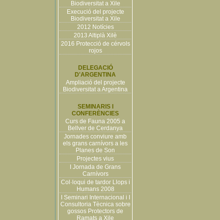
Biodiversitat a Xile
Execució del projecte
Biodiversitat a Xile
2012 Notícies
2013 Altiplà Xilè
2016 Protecció de cérvols
rojos
DELEGACIÓ
D'ARGENTINA
Ampliació del projecte
Biodiversitat a Argentina
SEMINARIS I
CONFERÈNCIES
Curs de Fauna 2005 a
Bellver de Cerdanya
Jornades conviure amb
els grans carnívors a les
Planes de Son
Projectes vius
I Jornada de Grans
Carnívors
Col·loqui de tardor Llops i
Humans 2008
I Seminari Internacional i I
Consultoria Tècnica sobre
gossos Protectors de
Ramats a Xile