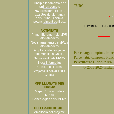
Principis fonamentals de
TURC
tenir en compte
-
NO
consideració de la
raça Gos de Muntanya
2
dels Pirineus com a
potencialment perillosa
1-PYRENE DE GUE
ACTIVITATS
Primer lliurament de MPR
3
als ramaders
Nous lliuraments de MPE's
als ramaders
Ampliació del Projecte
Percentatge campions branc
Biodiversitat a Galicia
Percentatge campions branc
Seguiment dels MPR's
Percentatge Global = 0%
Blocs informatius
Concursos i Fires
© 2005-2026 Institut 
Projecte Biodiversitat a
Galicia
MPR LLIURATS PER
l'IPGMP
Mapa d'ubicació dels
MPR's
Genealogies dels MPR's
DELEGACIÓ DE XILE
Ampliació del projecte