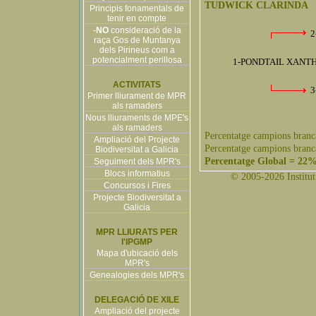
TUDWICK CLARINDA
Principis fonamentals de
tenir en compte
-
NO
consideració de la
2
raça Gos de Muntanya
dels Pirineus com a
potencialment perillosa
1-PONDTAIL XANTHI
ACTIVITATS
3
Primer lliurament de MPR
als ramaders
Nous lliuraments de MPE's
als ramaders
Percentatge campions branc
Ampliació del Projecte
Percentatge campions branc
Biodiversitat a Galicia
Percentatge Global = 22
Seguiment dels MPR's
Blocs informatius
© 2005-2026 Institut 
Concursos i Fires
Projecte Biodiversitat a
Galicia
MPR LLIURATS PER
l'IPGMP
Mapa d'ubicació dels
MPR's
Genealogies dels MPR's
DELEGACIÓ DE XILE
Ampliació del projecte