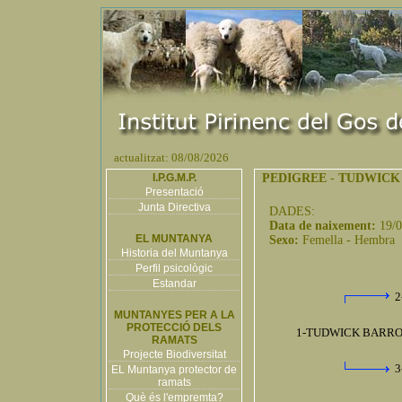
actualitzat: 08/08/2026
I.P.G.M.P.
PEDIGREE
-
TUDWICK
Presentació
Junta Directiva
DADES:
Data de naixement:
19/
EL MUNTANYA
Sexo:
Femella - Hembra
Historia del Muntanya
Perfil psicològic
Estandar
2
MUNTANYES PER A LA
PROTECCIÓ DELS
1-TUDWICK BARRON
RAMATS
Projecte Biodiversitat
3
EL Muntanya protector de
ramats
Què és l'empremta?