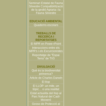
Seminari Estatal de Fauna
Silvestre Compatibilització
de la gestió Agraria i la
Fauna Silvestre
EDUCACIÓ AMBIENTAL
Quaderns escolars
TREBALLS DE
RECERCA I
REPORTATGES
El MPR en Powe-rPoint
Interaccions entre els
MPR's i els Excurcionistes
Reportatge de "Espai
Terra" de TV3
DIVULGACIÓ
Què és la biodiversitat
pirinenca?
Article de Charles Darwin
El llop
El LLOP: un mite, un
tòpic… o una realitat
Estat actualita del llop al
Parc Natural del Cadí-
Moixeró
Gosso de Protecció al