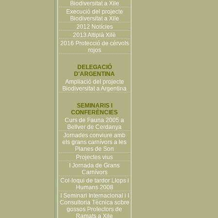
Biodiversitat a Xile
Execució del projecte
Biodiversitat a Xile
2012 Notícies
2013 Altiplà Xilè
2016 Protecció de cérvols
rojos
DELEGACIÓ
D'ARGENTINA
Ampliació del projecte
Biodiversitat a Argentina
SEMINARIS I
CONFERÈNCIES
Curs de Fauna 2005 a
Bellver de Cerdanya
Jornades conviure amb
els grans carnívors a les
Planes de Son
Projectes vius
I Jornada de Grans
Carnívors
Col·loqui de tardor Llops i
Humans 2008
I Seminari Internacional i I
Consultoria Tècnica sobre
gossos Protectors de
Ramats a Xile